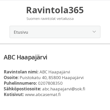
Ravintola365
Suomen ravintolat vertailussa
ABC Haapajärvi
Ravintolan nimi:
ABC Haapajärvi
Osoite:
Puistokatu 40, 85800 Haapajärvi
Puhelinnumero:
0207808350
Sähköpostiosoite:
abc.haapajarvi@sok.fi
Kotisivut:
www.abcasemat.fi