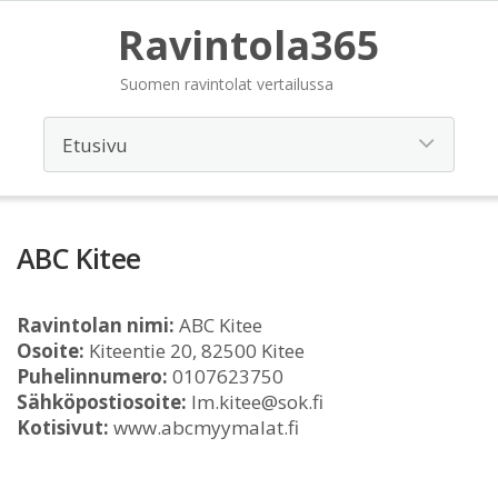
Ravintola365
Suomen ravintolat vertailussa
ABC Kitee
Ravintolan nimi:
ABC Kitee
Osoite:
Kiteentie 20, 82500 Kitee
Puhelinnumero:
0107623750
Sähköpostiosoite:
lm.kitee@sok.fi
Kotisivut:
www.abcmyymalat.fi