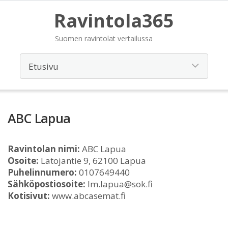
Ravintola365
Suomen ravintolat vertailussa
ABC Lapua
Ravintolan nimi:
ABC Lapua
Osoite:
Latojantie 9, 62100 Lapua
Puhelinnumero:
0107649440
Sähköpostiosoite:
lm.lapua@sok.fi
Kotisivut:
www.abcasemat.fi