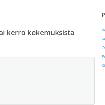
R
ai kerro kokemuksista
K
O
E
K