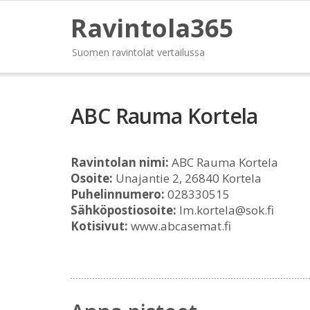
Ravintola365
Suomen ravintolat vertailussa
ABC Rauma Kortela
Ravintolan nimi:
ABC Rauma Kortela
Osoite:
Unajantie 2, 26840 Kortela
Puhelinnumero:
028330515
Sähköpostiosoite:
lm.kortela@sok.fi
Kotisivut:
www.abcasemat.fi