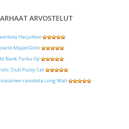
PARHAAT ARVOSTELUT
avintola Harjuhovi
olarin Majat/Grilli
ld Bank Turku Oy
rotic Club Pussy Cat
iinalainen ravintola Long Wah