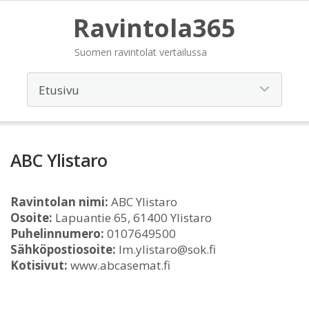
Ravintola365
Suomen ravintolat vertailussa
ABC Ylistaro
Ravintolan nimi:
ABC Ylistaro
Osoite:
Lapuantie 65, 61400 Ylistaro
Puhelinnumero:
0107649500
Sähköpostiosoite:
lm.ylistaro@sok.fi
Kotisivut:
www.abcasemat.fi