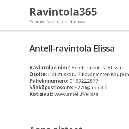
Ravintola365
Suomen ravintolat vertailussa
Antell-ravintola Elissa
Ravintolan nimi:
Antell-ravintola Elissa
Osoite:
Hallituskatu 7 Rovaniemen Kaupun
Puhelinnumero:
0163222877
Sähköpostiosoite:
6270@antell.fi
Kotisivut:
www.antell.fi/elissa