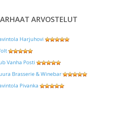
PARHAAT ARVOSTELUT
avintola Harjuhovi
olt
ub Vanha Posti
uura Brasserie & Winebar
avintola Pivanka