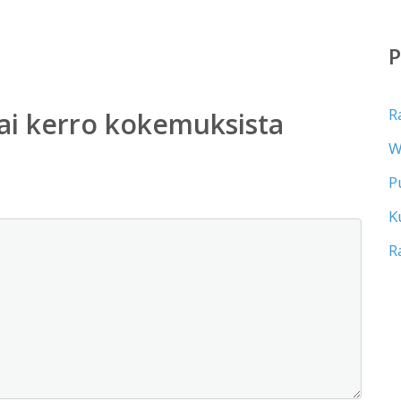
R
ai kerro kokemuksista
W
P
K
R