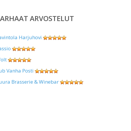
PARHAAT ARVOSTELUT
avintola Harjuhovi
assio
olt
ub Vanha Posti
uura Brasserie & Winebar