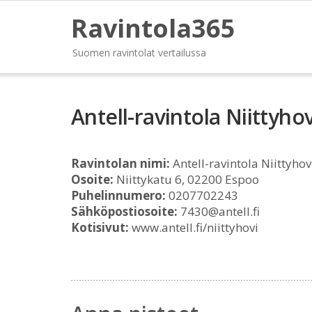
Ravintola365
Suomen ravintolat vertailussa
Antell-ravintola Niittyhov
Ravintolan nimi:
Antell-ravintola Niittyhov
Osoite:
Niittykatu 6, 02200 Espoo
Puhelinnumero:
0207702243
Sähköpostiosoite:
7430@antell.fi
Kotisivut:
www.antell.fi/niittyhovi