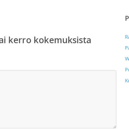
R
ai kerro kokemuksista
P
W
P
K