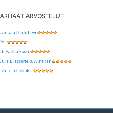
PARHAAT ARVOSTELUT
avintola Harjuhovi
olt
ub Vanha Posti
uura Brasserie & Winebar
avintola Pivanka