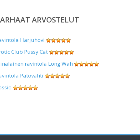
PARHAAT ARVOSTELUT
avintola Harjuhovi
rotic Club Pussy Cat
iinalainen ravintola Long Wah
avintola Patovahti
assio