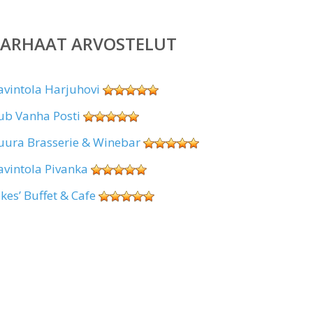
PARHAAT ARVOSTELUT
avintola Harjuhovi
ub Vanha Posti
uura Brasserie & Winebar
avintola Pivanka
okes’ Buffet & Cafe