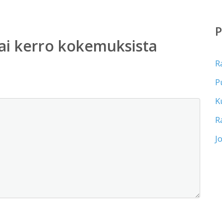
ai kerro kokemuksista
R
P
K
R
J