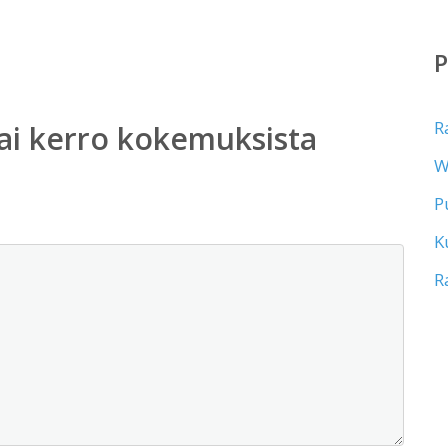
R
ai kerro kokemuksista
W
P
K
R