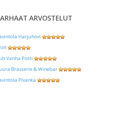
PARHAAT ARVOSTELUT
avintola Harjuhovi
olt
ub Vanha Posti
uura Brasserie & Winebar
avintola Pivanka