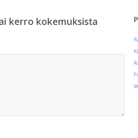
ai kerro kokemuksista
R
K
R
P
W