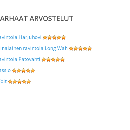
PARHAAT ARVOSTELUT
avintola Harjuhovi
iinalainen ravintola Long Wah
avintola Patovahti
assio
olt