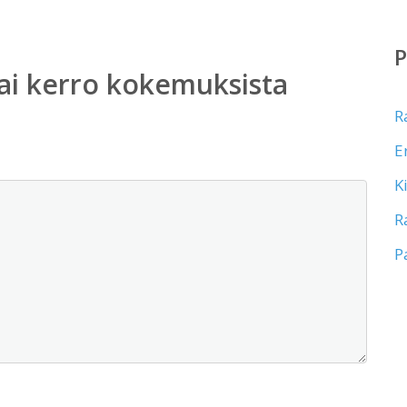
ai kerro kokemuksista
R
E
K
R
P