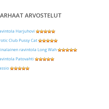
PARHAAT ARVOSTELUT
avintola Harjuhovi
rotic Club Pussy Cat
iinalainen ravintola Long Wah
avintola Patovahti
assio