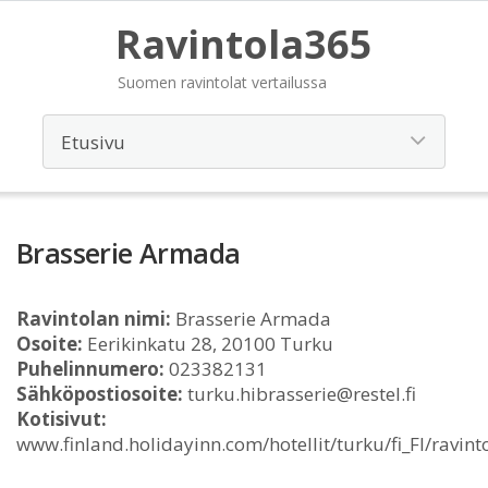
Ravintola365
Suomen ravintolat vertailussa
Brasserie Armada
Ravintolan nimi:
Brasserie Armada
Osoite:
Eerikinkatu 28, 20100 Turku
Puhelinnumero:
023382131
Sähköpostiosoite:
turku.hibrasserie@restel.fi
Kotisivut:
www.finland.holidayinn.com/hotellit/turku/fi_FI/ravint