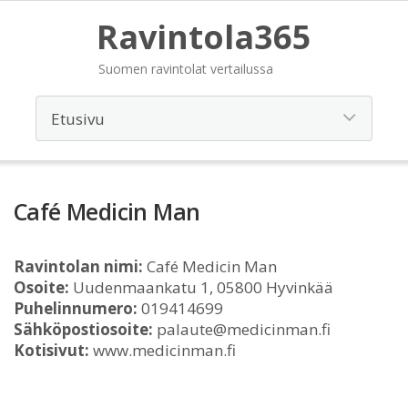
Ravintola365
Suomen ravintolat vertailussa
Café Medicin Man
Ravintolan nimi:
Café Medicin Man
Osoite:
Uudenmaankatu 1, 05800 Hyvinkää
Puhelinnumero:
019414699
Sähköpostiosoite:
palaute@medicinman.fi
Kotisivut:
www.medicinman.fi