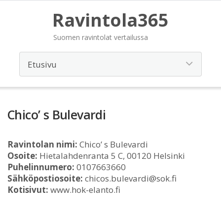
Ravintola365
Suomen ravintolat vertailussa
Chico’ s Bulevardi
Ravintolan nimi:
Chico’ s Bulevardi
Osoite:
Hietalahdenranta 5 C, 00120 Helsinki
Puhelinnumero:
0107663660
Sähköpostiosoite:
chicos.bulevardi@sok.fi
Kotisivut:
www.hok-elanto.fi