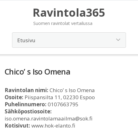
Ravintola365
Suomen ravintolat vertailussa
Chico’ s Iso Omena
Ravintolan nimi:
Chico’ s Iso Omena
Osoite:
Piispansilta 11, 02230 Espoo
Puhelinnumero:
0107663795
Sähköpostiosoite:
iso.omena.ravintolamaailma@sok.fi
Kotisivut:
www.hok-elanto.fi