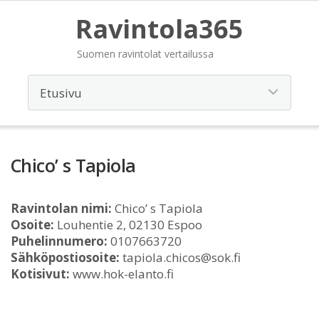
Ravintola365
Suomen ravintolat vertailussa
Chico’ s Tapiola
Ravintolan nimi:
Chico’ s Tapiola
Osoite:
Louhentie 2, 02130 Espoo
Puhelinnumero:
0107663720
Sähköpostiosoite:
tapiola.chicos@sok.fi
Kotisivut:
www.hok-elanto.fi