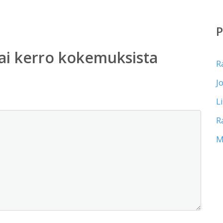
ai kerro kokemuksista
R
J
L
R
M