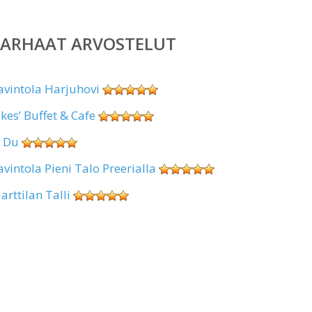
PARHAAT ARVOSTELUT
avintola Harjuhovi
okes’ Buffet & Cafe
i Du
avintola Pieni Talo Preerialla
arttilan Talli