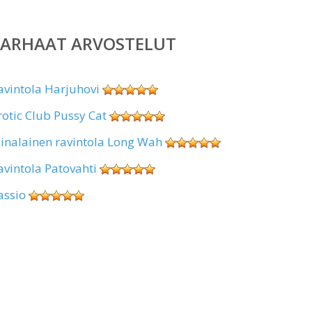
PARHAAT ARVOSTELUT
avintola Harjuhovi
rotic Club Pussy Cat
iinalainen ravintola Long Wah
avintola Patovahti
assio