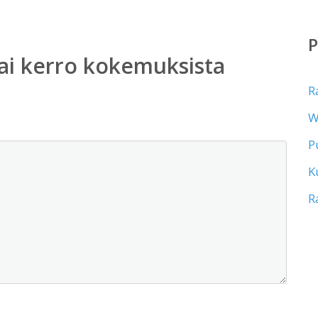
ai kerro kokemuksista
R
W
P
K
R