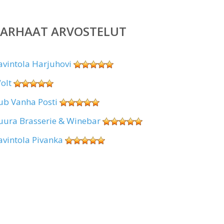
PARHAAT ARVOSTELUT
avintola Harjuhovi
olt
ub Vanha Posti
uura Brasserie & Winebar
avintola Pivanka