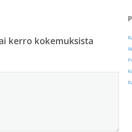
R
ai kerro kokemuksista
W
P
K
R