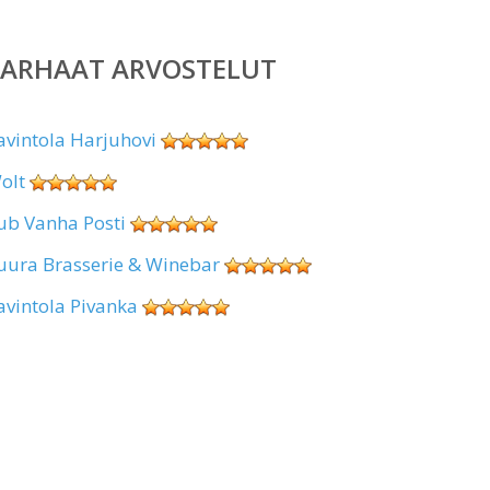
PARHAAT ARVOSTELUT
avintola Harjuhovi
olt
ub Vanha Posti
uura Brasserie & Winebar
avintola Pivanka