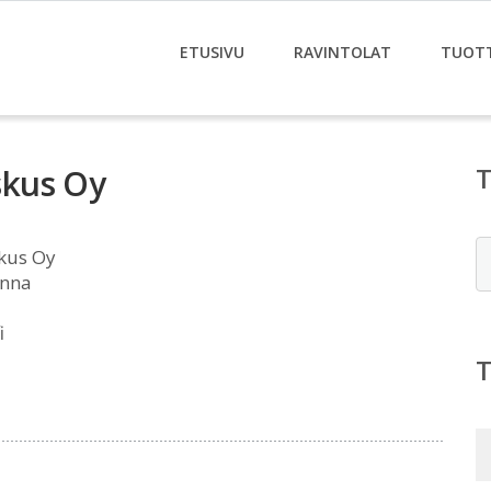
ETUSIVU
RAVINTOLAT
TUOT
skus Oy
E
kus Oy
inna
i