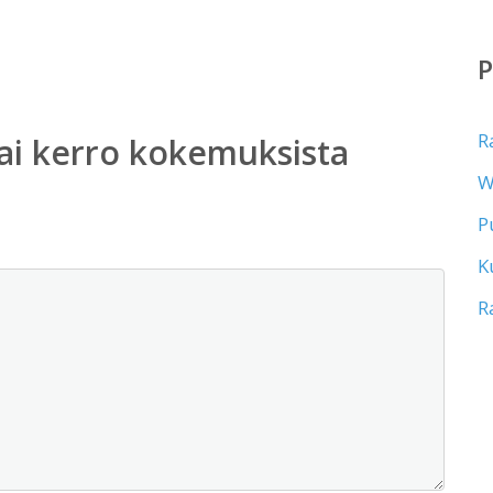
R
ai kerro kokemuksista
W
P
K
R