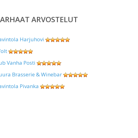
PARHAAT ARVOSTELUT
avintola Harjuhovi
olt
ub Vanha Posti
uura Brasserie & Winebar
avintola Pivanka