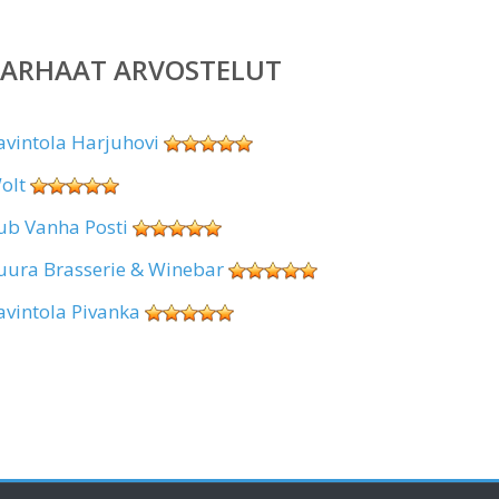
PARHAAT ARVOSTELUT
avintola Harjuhovi
olt
ub Vanha Posti
uura Brasserie & Winebar
avintola Pivanka