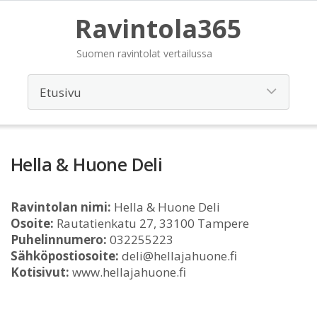
Ravintola365
Suomen ravintolat vertailussa
Hella & Huone Deli
Ravintolan nimi:
Hella & Huone Deli
Osoite:
Rautatienkatu 27, 33100 Tampere
Puhelinnumero:
032255223
Sähköpostiosoite:
deli@hellajahuone.fi
Kotisivut:
www.hellajahuone.fi