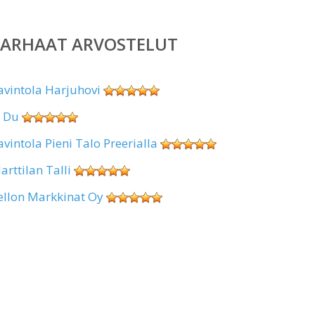
PARHAAT ARVOSTELUT
avintola Harjuhovi
i Du
avintola Pieni Talo Preerialla
arttilan Talli
ellon Markkinat Oy