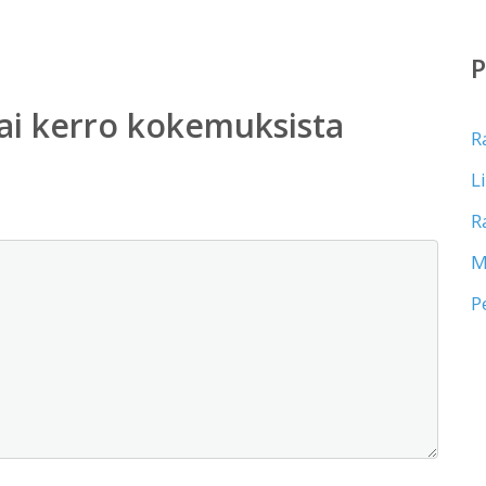
ai kerro kokemuksista
R
L
R
M
P