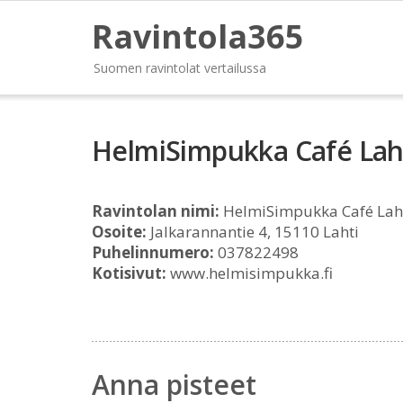
Ravintola365
Suomen ravintolat vertailussa
HelmiSimpukka Café Laht
Ravintolan nimi:
HelmiSimpukka Café Laht
Osoite:
Jalkarannantie 4, 15110 Lahti
Puhelinnumero:
037822498
Kotisivut:
www.helmisimpukka.fi
Anna pisteet