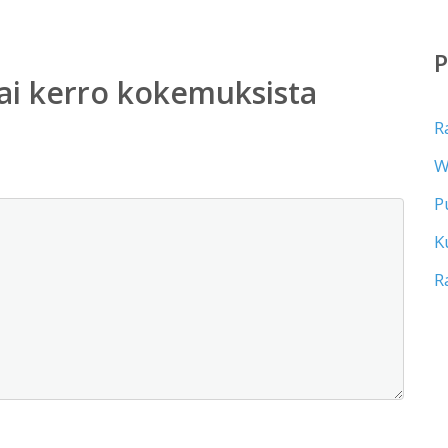
ai kerro kokemuksista
R
W
P
K
R