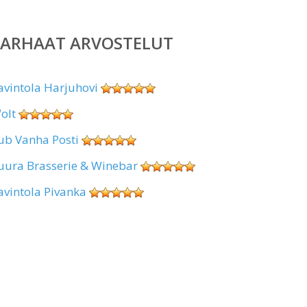
PARHAAT ARVOSTELUT
avintola Harjuhovi
olt
ub Vanha Posti
uura Brasserie & Winebar
avintola Pivanka