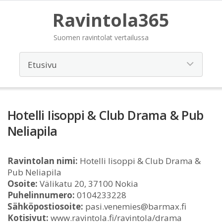
Ravintola365
Suomen ravintolat vertailussa
Hotelli Iisoppi & Club Drama & Pub
Neliapila
Ravintolan nimi:
Hotelli Iisoppi & Club Drama &
Pub Neliapila
Osoite:
Välikatu 20, 37100 Nokia
Puhelinnumero:
0104233228
Sähköpostiosoite:
pasi.venemies@barmax.fi
Kotisivut:
www.ravintola.fi/ravintola/drama