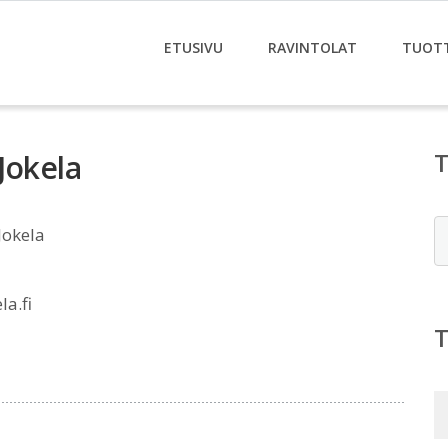
ETUSIVU
RAVINTOLAT
TUOT
Jokela
E
Jokela
a.fi