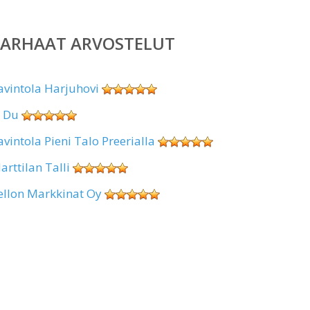
PARHAAT ARVOSTELUT
avintola Harjuhovi
i Du
avintola Pieni Talo Preerialla
arttilan Talli
ellon Markkinat Oy