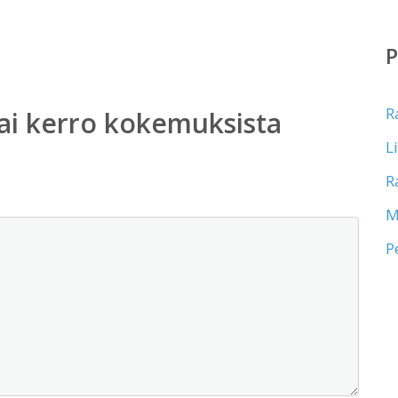
R
ai kerro kokemuksista
L
R
M
P