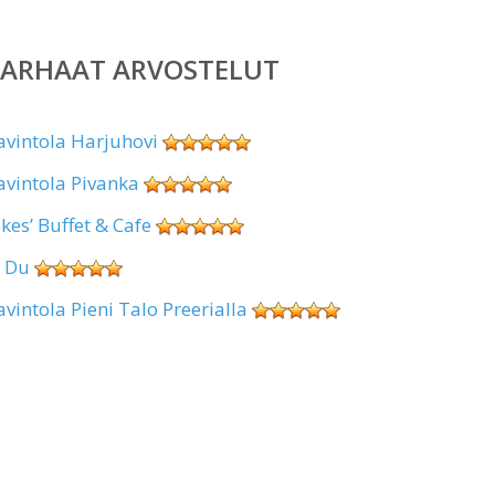
PARHAAT ARVOSTELUT
avintola Harjuhovi
avintola Pivanka
okes’ Buffet & Cafe
i Du
avintola Pieni Talo Preerialla