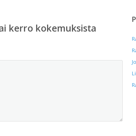
ai kerro kokemuksista
R
R
J
L
R