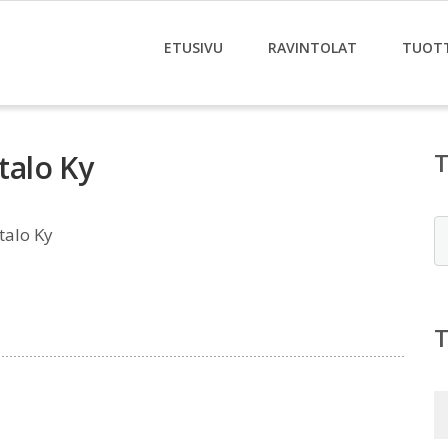
ETUSIVU
RAVINTOLAT
TUOT
alo Ky
E
alo Ky