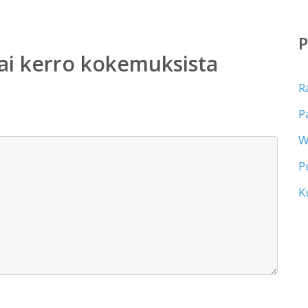
ai kerro kokemuksista
R
P
W
P
K