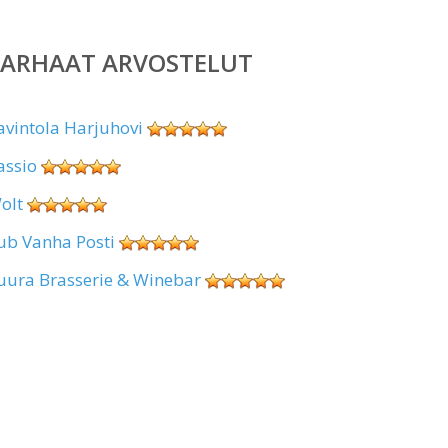
PARHAAT ARVOSTELUT
avintola Harjuhovi
assio
olt
ub Vanha Posti
uura Brasserie & Winebar