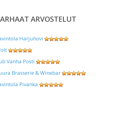
PARHAAT ARVOSTELUT
avintola Harjuhovi
olt
ub Vanha Posti
uura Brasserie & Winebar
avintola Pivanka