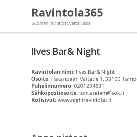
Ravintola365
Suomen ravintolat vertailussa
Ilves Bar& Night
Ravintolan nimi:
Ilves Bar& Night
Osoite:
Hatanpään Valtatie 1, 33100 Tamp
Puhelinnumero:
0201234631
Sähköpostiosoite:
toni.andem@sok.fi
Kotisivut:
www.nightravintolat.fi