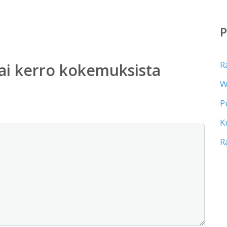
R
ai kerro kokemuksista
W
P
K
R