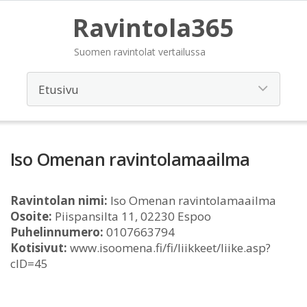
Ravintola365
Suomen ravintolat vertailussa
Iso Omenan ravintolamaailma
Ravintolan nimi:
Iso Omenan ravintolamaailma
Osoite:
Piispansilta 11, 02230 Espoo
Puhelinnumero:
0107663794
Kotisivut:
www.isoomena.fi/fi/liikkeet/liike.asp?
cID=45