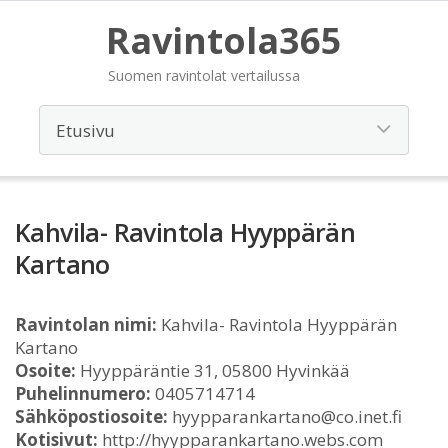
Ravintola365
Suomen ravintolat vertailussa
Kahvila- Ravintola Hyyppärän
Kartano
Ravintolan nimi:
Kahvila- Ravintola Hyyppärän
Kartano
Osoite:
Hyyppäräntie 31, 05800 Hyvinkää
Puhelinnumero:
0405714714
Sähköpostiosoite:
hyypparankartano@co.inet.fi
Kotisivut:
http://hyypparankartano.webs.com