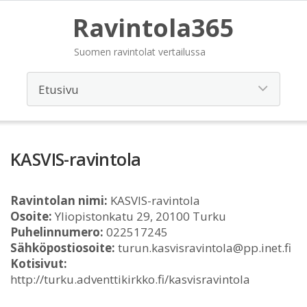
Ravintola365
Suomen ravintolat vertailussa
KASVIS-ravintola
Ravintolan nimi:
KASVIS-ravintola
Osoite:
Yliopistonkatu 29, 20100 Turku
Puhelinnumero:
022517245
Sähköpostiosoite:
turun.kasvisravintola@pp.inet.fi
Kotisivut:
http://turku.adventtikirkko.fi/kasvisravintola