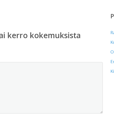
R
ai kerro kokemuksista
K
O
E
K