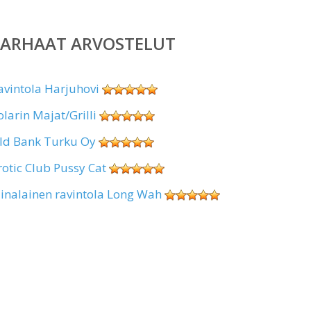
PARHAAT ARVOSTELUT
avintola Harjuhovi
olarin Majat/Grilli
ld Bank Turku Oy
rotic Club Pussy Cat
iinalainen ravintola Long Wah