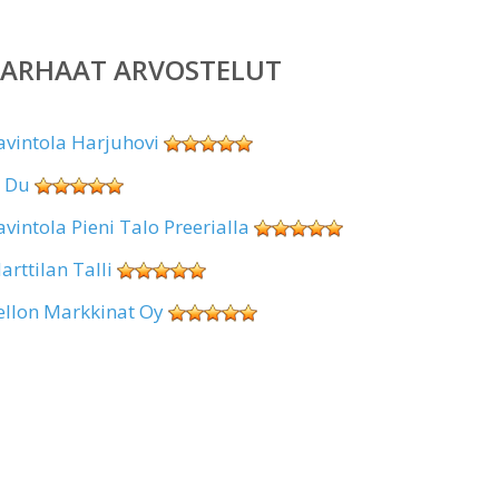
PARHAAT ARVOSTELUT
avintola Harjuhovi
i Du
avintola Pieni Talo Preerialla
arttilan Talli
ellon Markkinat Oy