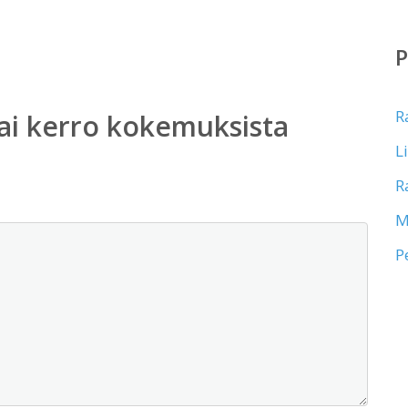
R
ai kerro kokemuksista
L
R
M
P