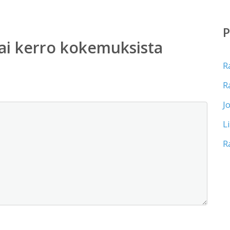
ai kerro kokemuksista
R
R
J
L
R