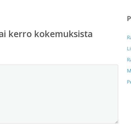
ai kerro kokemuksista
R
L
R
M
P