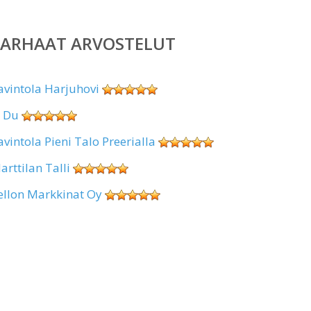
PARHAAT ARVOSTELUT
avintola Harjuhovi
i Du
avintola Pieni Talo Preerialla
arttilan Talli
ellon Markkinat Oy