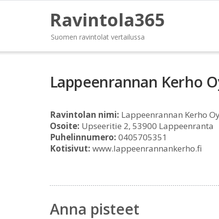
Ravintola365
Suomen ravintolat vertailussa
Lappeenrannan Kerho O
Ravintolan nimi:
Lappeenrannan Kerho O
Osoite:
Upseeritie 2, 53900 Lappeenranta
Puhelinnumero:
0405705351
Kotisivut:
www.lappeenrannankerho.fi
Anna pisteet