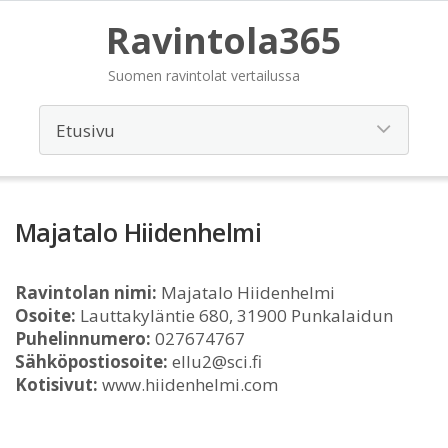
Ravintola365
Suomen ravintolat vertailussa
Majatalo Hiidenhelmi
Ravintolan nimi:
Majatalo Hiidenhelmi
Osoite:
Lauttakyläntie 680, 31900 Punkalaidun
Puhelinnumero:
027674767
Sähköpostiosoite:
ellu2@sci.fi
Kotisivut:
www.hiidenhelmi.com