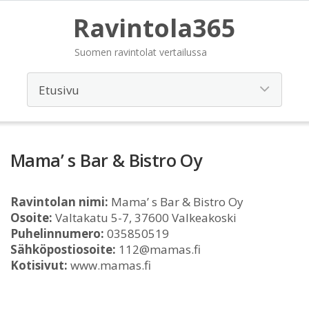
Ravintola365
Suomen ravintolat vertailussa
Mama’ s Bar & Bistro Oy
Ravintolan nimi:
Mama’ s Bar & Bistro Oy
Osoite:
Valtakatu 5-7, 37600 Valkeakoski
Puhelinnumero:
035850519
Sähköpostiosoite:
112@mamas.fi
Kotisivut:
www.mamas.fi