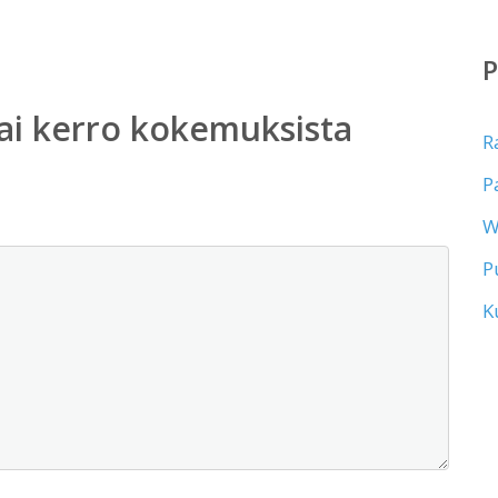
ai kerro kokemuksista
R
P
W
P
K