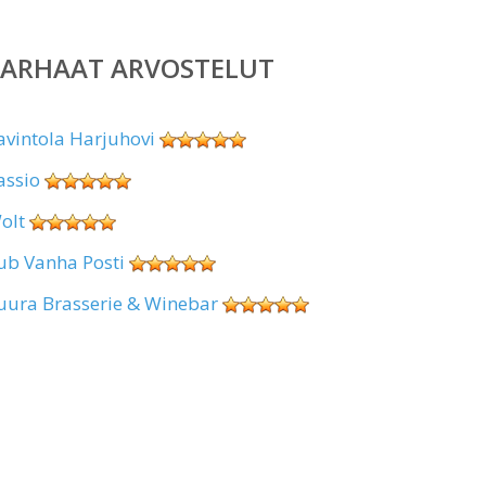
PARHAAT ARVOSTELUT
avintola Harjuhovi
assio
olt
ub Vanha Posti
uura Brasserie & Winebar