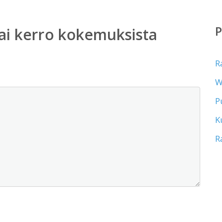
ai kerro kokemuksista
R
W
P
K
R