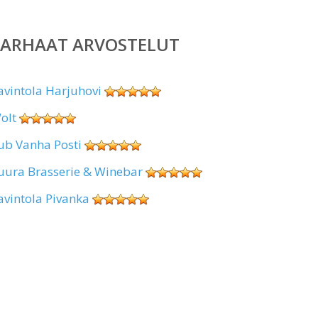
PARHAAT ARVOSTELUT
avintola Harjuhovi
olt
ub Vanha Posti
uura Brasserie & Winebar
avintola Pivanka