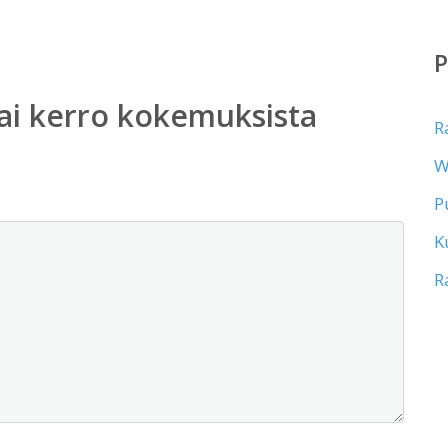
ai kerro kokemuksista
R
W
P
K
R