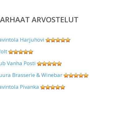
PARHAAT ARVOSTELUT
avintola Harjuhovi
olt
ub Vanha Posti
uura Brasserie & Winebar
avintola Pivanka