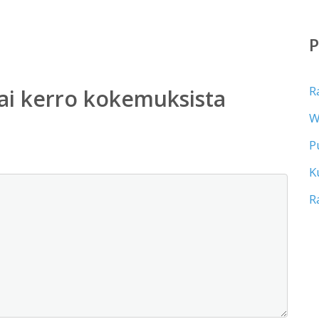
R
ai kerro kokemuksista
W
P
K
R