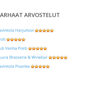
PARHAAT ARVOSTELUT
avintola Harjuhovi
olt
ub Vanha Posti
uura Brasserie & Winebar
avintola Pivanka