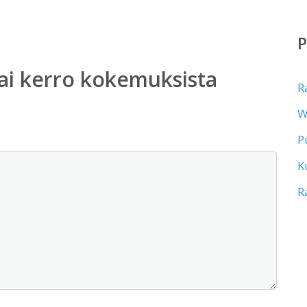
ai kerro kokemuksista
R
W
P
K
R