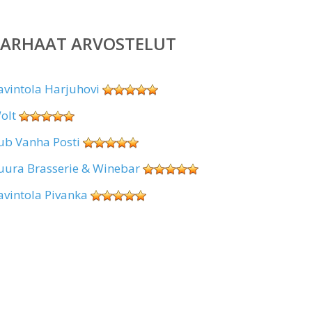
PARHAAT ARVOSTELUT
avintola Harjuhovi
olt
ub Vanha Posti
uura Brasserie & Winebar
avintola Pivanka