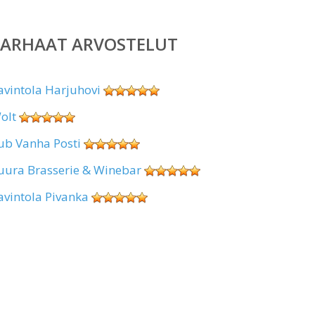
PARHAAT ARVOSTELUT
avintola Harjuhovi
olt
ub Vanha Posti
uura Brasserie & Winebar
avintola Pivanka