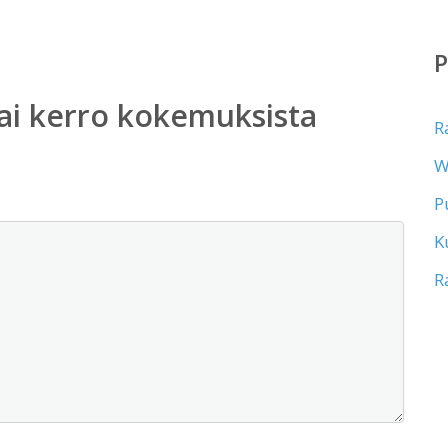
ai kerro kokemuksista
R
W
P
K
R