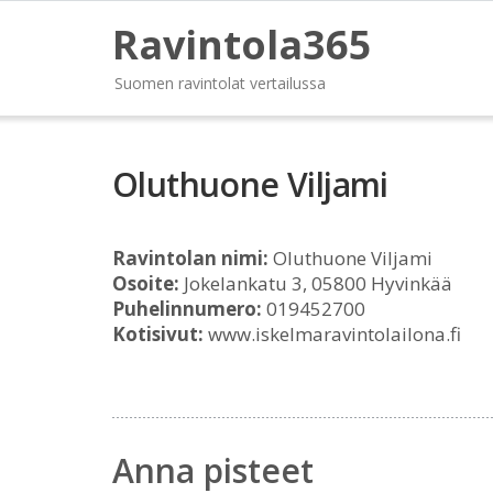
Ravintola365
Suomen ravintolat vertailussa
Oluthuone Viljami
Ravintolan nimi:
Oluthuone Viljami
Osoite:
Jokelankatu 3, 05800 Hyvinkää
Puhelinnumero:
019452700
Kotisivut:
www.iskelmaravintolailona.fi
Anna pisteet