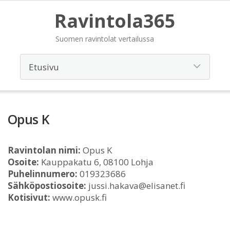
Ravintola365
Suomen ravintolat vertailussa
Opus K
Ravintolan nimi:
Opus K
Osoite:
Kauppakatu 6, 08100 Lohja
Puhelinnumero:
019323686
Sähköpostiosoite:
jussi.hakava@elisanet.fi
Kotisivut:
www.opusk.fi