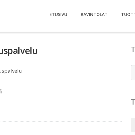
ETUSIVU
RAVINTOLAT
TUOT
uspalvelu
E
uspalvelu
i