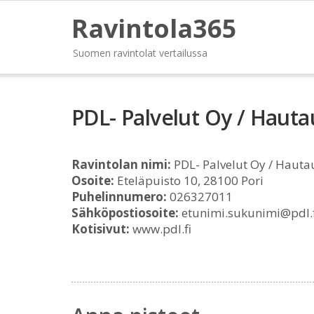
Ravintola365
Suomen ravintolat vertailussa
PDL- Palvelut Oy / Hauta
Ravintolan nimi:
PDL- Palvelut Oy / Hauta
Osoite:
Eteläpuisto 10, 28100 Pori
Puhelinnumero:
026327011
Sähköpostiosoite:
etunimi.sukunimi@pdl.f
Kotisivut:
www.pdl.fi