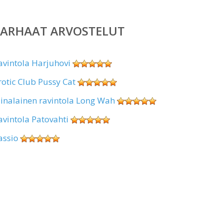
PARHAAT ARVOSTELUT
avintola Harjuhovi
rotic Club Pussy Cat
iinalainen ravintola Long Wah
avintola Patovahti
assio