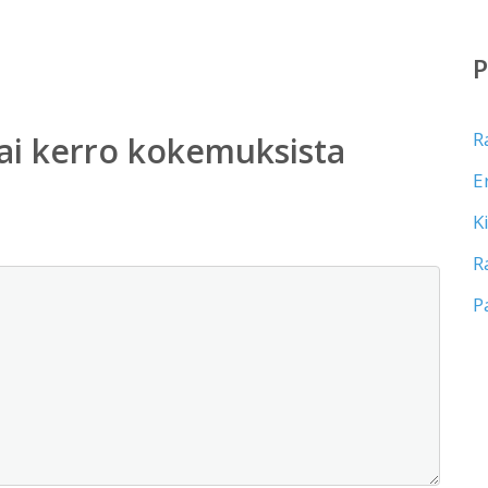
R
ai kerro kokemuksista
E
K
R
P