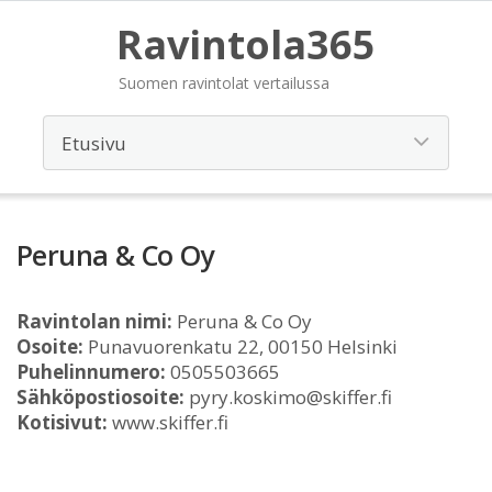
Ravintola365
Suomen ravintolat vertailussa
Peruna & Co Oy
Ravintolan nimi:
Peruna & Co Oy
Osoite:
Punavuorenkatu 22, 00150 Helsinki
Puhelinnumero:
0505503665
Sähköpostiosoite:
pyry.koskimo@skiffer.fi
Kotisivut:
www.skiffer.fi